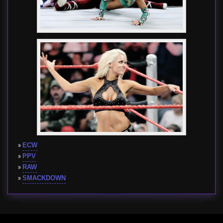
»
ECW
»
PPV
»
RAW
»
SMACKDOWN